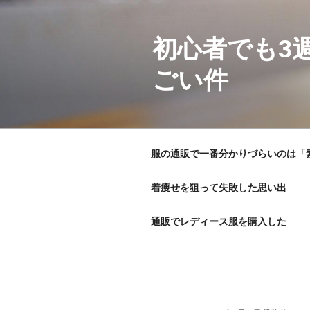
コ
ン
初心者でも3
テ
ン
ごい件
ツ
へ
ス
キ
ッ
服の通販で一番分かりづらいのは「
プ
着痩せを狙って失敗した思い出
通販でレディース服を購入した