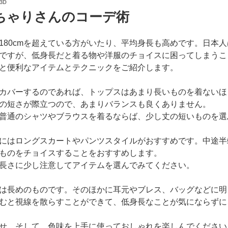
3D
ちゃりさんのコーデ術
180cmを超えている方がいたり、平均身長も高めです。日本
ですが、低身長だと着る物や洋服のチョイスに困ってしまうこ
と便利なアイテムとテクニックをご紹介します。
カバーするのであれば、トップスはあまり長いものを着ないほ
の短さが際立つので、あまりバランスも良くありません。
普通のシャツやブラウスを着るならば、少し丈の短いものを選
にはロングスカートやパンツスタイルがおすすめです。中途半
ものをチョイスすることをおすすめします。
長さに少し注意してアイテムを選んでみてください。
は長めのものです。そのほかに耳元やブレス、バッグなどに明
むと視線を散らすことができて、低身長なことが気にならずに
せ、そして、色味を上手に使っておしゃれを楽しんでください