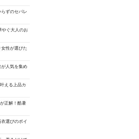
いらずのセパレ
華やぐ大人のお
り女性が選びた
衣が人気を集め
で叶える上品カ
”が正解！酷暑
浴衣選びのポイ