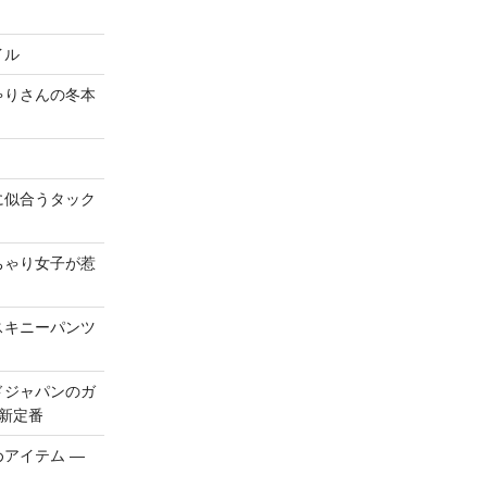
イル
ゃりさんの冬本
に似合うタック
ちゃり女子が惹
スキニーパンツ
ドジャパンのガ
る新定番
アイテム ―