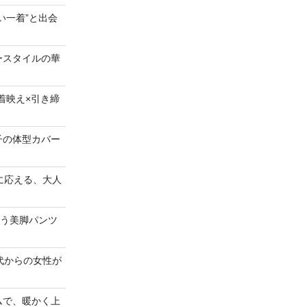
い一着”と出会
ースタイルの華
着映え×引き締
子の体型カバー
に応える、大人
叶う美脚パンツ
代からの女性が
ムで、暖かく上