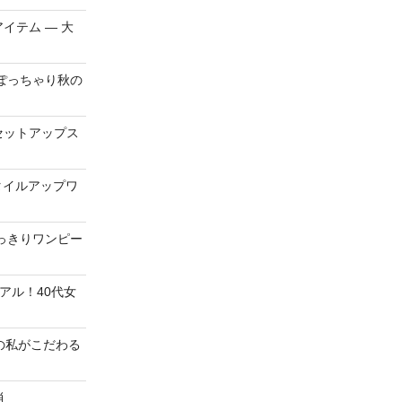
イテム ― 大
ぽっちゃり秋の
セットアップス
スタイルアップワ
っきりワンピー
アル！40代女
の私がこだわる
消