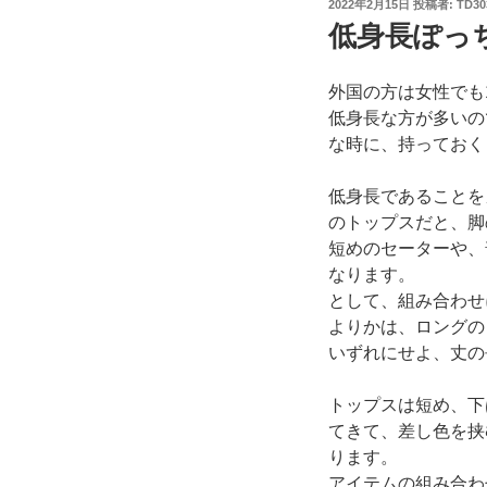
投
2022年2月15日
投稿者:
TD30
稿
低身長ぽっ
日:
外国の方は女性でも
低身長な方が多いの
な時に、持っておく
低身長であることを
のトップスだと、脚
短めのセーターや、
なります。
として、組み合わせ
よりかは、ロングの
いずれにせよ、丈の
トップスは短め、下
てきて、差し色を挟
ります。
アイテムの組み合わ