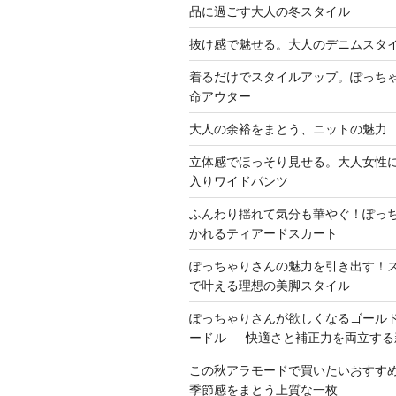
品に過ごす大人の冬スタイル
抜け感で魅せる。大人のデニムスタ
着るだけでスタイルアップ。ぽっち
命アウター
大人の余裕をまとう、ニットの魅力
立体感でほっそり見せる。大人女性
入りワイドパンツ
ふんわり揺れて気分も華やぐ！ぽっ
かれるティアードスカート
ぽっちゃりさんの魅力を引き出す！
で叶える理想の美脚スタイル
ぽっちゃりさんが欲しくなるゴール
ードル ― 快適さと補正力を両立す
この秋アラモードで買いたいおすすめ
季節感をまとう上質な一枚