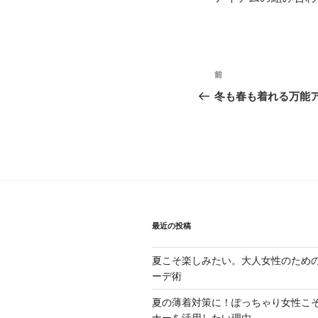
投
前
過
稿
去
冬も春も着れる万能
の
ナ
投
ビ
稿
ゲ
ー
シ
最近の投稿
ョ
夏こそ楽しみたい。大人女性のため
ン
ーデ術
夏の薄着対策に！ぽっちゃり女性こ