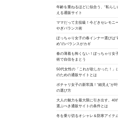
年齢を重ねるほどに似合う、“私らし
える通販サイト
ママだって主役級！今どきセレモニ
やぎバランス術
ぽっちゃり女子の春インナー選びは“
め”のバランスがカギ
春の薄着も怖くない！ぽっちゃり女
術で自信をまとう
50代女性の「これが欲しかった！」
のための通販サイトとは
ポチャリ女子の新常識！“細見え”が
の選び方
大人の魅力を最大限に引き出す。40
選ぶべき通販サイトの条件とは
冬を乗り切るオシャレ＆防寒アイテ