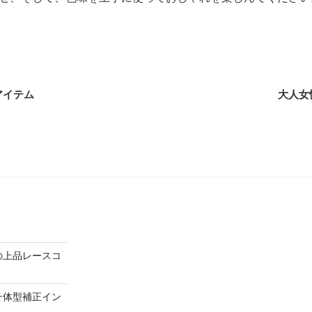
アイテム
大人女
の上品レースコ
そ体型補正イン