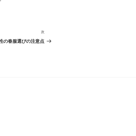
次
次
の
性の春服選びの注意点
投
稿