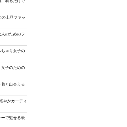
術。着るだけで
めの上品ファッ
大人のためのフ
っちゃり女子の
り女子のための
一着と出会える
“軽やかカーディ
ナーで魅せる最