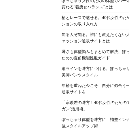
ぽっちゃり女性のための体型カバー
変わる“着痩せバランス”とは
柄とレースで魅せる。40代女性のた
ションの取り入れ方
知る人ぞ知る。誰にも教えたくない
ァッション通販サイトとは
暑さも体型悩みもまとめて解決。ぽ
ための夏前機能性服ガイド
縦ラインを味方につける。ぽっちゃ
美脚パンツスタイル
年齢を重ねた今こそ、自分に似合う
通販サイトを
「寒暖差の味方！40代女性のための
ガン”活用術」
ぽっちゃり体型を味方に！補整イン
強スタイルアップ術