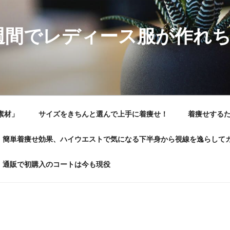
週間でレディース服が作れ
素材」
サイズをきちんと選んで上手に着痩せ！
着痩せする
簡単着痩せ効果、ハイウエストで気になる下半身から視線を逸らして
通販で初購入のコートは今も現役