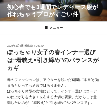
コ
初心者でも3週間でレディース服が
ン
作れちゃうプロがすごい件
テ
ン
ツ
メニュー
へ
ス
キ
投
2026年1月9日
投稿者:
TD303D
ッ
稿
ぽっちゃり女子の春インナー選び
プ
日:
は“着映え×引き締め”のバランスが
カギ
春のファッションは、アウターを脱いだ瞬間に“本番”が始
まるといっても過言ではありません。
ぽっちゃり体型の女性にとって、インナー選びはコーデ
の仕上がりを大きく左右する大切な要素。だからこそ意
識したいのが、“着映え”と“引き締め”のバランスです。