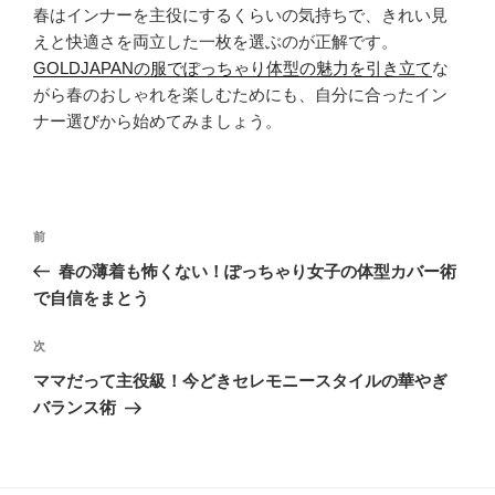
春はインナーを主役にするくらいの気持ちで、きれい見
えと快適さを両立した一枚を選ぶのが正解です。
GOLDJAPANの服でぽっちゃり体型の魅力を引き立て
な
がら春のおしゃれを楽しむためにも、自分に合ったイン
ナー選びから始めてみましょう。
投
過
前
稿
去
春の薄着も怖くない！ぽっちゃり女子の体型カバー術
ナ
の
で自信をまとう
ビ
投
稿
ゲ
次
次
の
ー
ママだって主役級！今どきセレモニースタイルの華やぎ
投
バランス術
シ
稿
ョ
ン