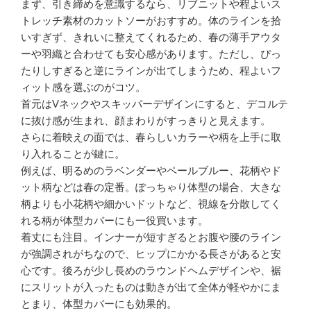
まず、引き締めを意識するなら、リブニットや程よいス
トレッチ素材のカットソーがおすすめ。体のラインを拾
いすぎず、きれいに整えてくれるため、春の薄手アウタ
ーや羽織と合わせても安心感があります。ただし、ぴっ
たりしすぎると逆にラインが出てしまうため、程よいフ
ィット感を選ぶのがコツ。
首元はVネックやスキッパーデザインにすると、デコルテ
に抜け感が生まれ、顔まわりがすっきりと見えます。
さらに着映えの面では、春らしいカラーや柄を上手に取
り入れることが鍵に。
例えば、明るめのラベンダーやペールブルー、花柄やド
ット柄などは春の定番。ぽっちゃり体型の場合、大きな
柄よりも小花柄や細かいドットなど、視線を分散してく
れる柄が体型カバーにも一役買います。
着丈にも注目。インナーが短すぎるとお腹や腰のライン
が強調されがちなので、ヒップにかかる長さがあると安
心です。後ろが少し長めのラウンドヘムデザインや、裾
にスリットが入ったものは動きが出て全体が軽やかにま
とまり、体型カバーにも効果的。