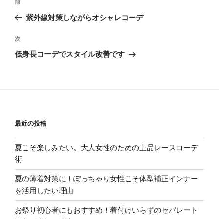
過
前
稿
去
紫外線対策しながらオシャレコーデ
ナ
の
ビ
投
次
次
稿
ゲ
の
低身長コーデでスタイル改善です
投
ー
稿
シ
ョ
ン
最近の投稿
夏こそ楽しみたい。大人女性のための上品レースコーデ
術
夏の薄着対策に！ぽっちゃり女性こそ体型補正インナー
を活用したい理由
お祭り初心者にもおすすめ！着付けいらずのセパレート