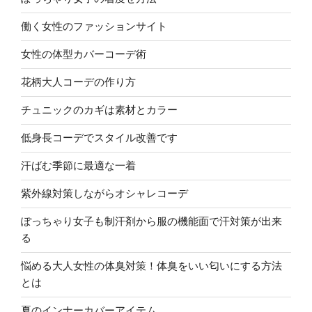
働く女性のファッションサイト
女性の体型カバーコーデ術
花柄大人コーデの作り方
チュニックのカギは素材とカラー
低身長コーデでスタイル改善です
汗ばむ季節に最適な一着
紫外線対策しながらオシャレコーデ
ぽっちゃり女子も制汗剤から服の機能面で汗対策が出来
る
悩める大人女性の体臭対策！体臭をいい匂いにする方法
とは
夏のインナーカバーアイテム