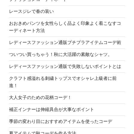
レースジレで春の装い
おおきめパンツを女性らしく品よく印象よく着こなすコ
ーディネート方法
レディースファッション通販プチプラアイテムコーデ術
ついつい買っちゃう！秋に大活躍の素敵なシャツ。
レディースファッション通販で失敗しないポイントとは
クラフト感溢れる刺繍トップスでオシャレ上級者に前
進！
大人女子のための花柄コーデ！
補正インナーは伸縮具合が大事なポイント
季節の変わり目におすすめアイテムを使ったコーデ
夏アイテムで秋コーデを作る方法