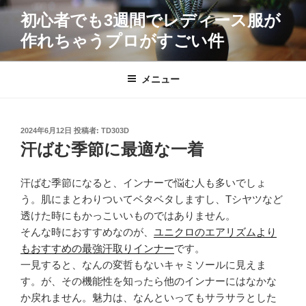
コ
初心者でも3週間でレディース服が
ン
作れちゃうプロがすごい件
テ
ン
ツ
メニュー
へ
ス
キ
投
2024年6月12日
投稿者:
TD303D
ッ
稿
汗ばむ季節に最適な一着
プ
日:
汗ばむ季節になると、インナーで悩む人も多いでしょ
う。肌にまとわりついてベタベタしますし、Tシヤツなど
透けた時にもかっこいいものではありません。
そんな時におすすめなのが、
ユニクロのエアリズムより
もおすすめの最強汗取りインナー
です。
一見すると、なんの変哲もないキャミソールに見えま
す。が、その機能性を知ったら他のインナーにはなかな
か戻れません。魅力は、なんといってもサラサラとした