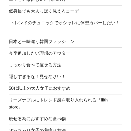
低身長でも大人っぽく見えるコーデ
“トレンドのチュニックでオシャレに体型カバーしたい！
“
日本と一味違う韓国ファッション
今季追加したい理想のアウター
しっかり食べて痩せる方法
隠しすぎるな！見せなさい！
50代以上の大人女子におすすめ
リーズナブルにトレンド感を取り入れられる『fifth
store』
痩せる為におすすめな食べ物
ぽっちゃり女子の着痩せ方法