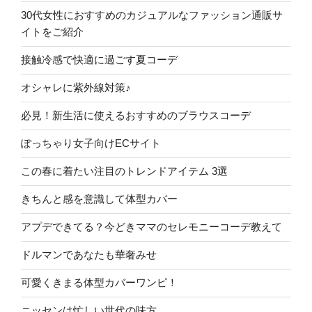
30代女性におすすめのカジュアルなファッション通販サ
イトをご紹介
接触冷感で快適に過ごす夏コーデ
オシャレに紫外線対策♪
必見！新生活に使えるおすすめのブラウスコーデ
ぽっちゃり女子向けECサイト
この春に着たい注目のトレンドアイテム 3選
きちんと感を意識して体型カバー
アプデできてる？今どきママのセレモニーコーデ教えて
ドルマンであなたも華奢みせ
可愛くきまる体型カバーワンピ！
ニッセンは忙しい世代の味方