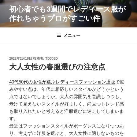
コ
初心者でも3週間でレディース服が
ン
作れちゃうプロがすごい件
テ
ン
ツ
メニュー
へ
ス
キ
投
2022年2月18日
投稿者:
TD303D
ッ
稿
大人女性の春服選びの注意点
プ
日:
40代50代の女性が選ぶレディースファッション通販
で悩
みやすい点は、年代に相応しいスタイルかどうかという
点ではないでしょうか。大人の雰囲気を意識しつつも、
老けて見えないスタイルが好ましく、尚且つトレンド感
も取り入れたいと考えると洋服選びに迷走してしまいま
す。
最近はファッションスタイルがボーダレスになりつつあ
り、考えずに洋服を選ぶと、大人女性に適しないものを