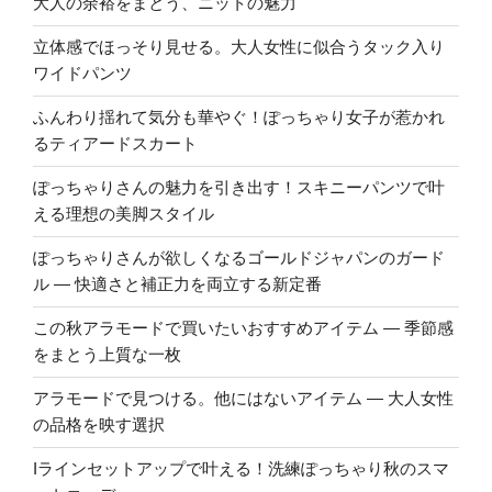
大人の余裕をまとう、ニットの魅力
立体感でほっそり見せる。大人女性に似合うタック入り
ワイドパンツ
ふんわり揺れて気分も華やぐ！ぽっちゃり女子が惹かれ
るティアードスカート
ぽっちゃりさんの魅力を引き出す！スキニーパンツで叶
える理想の美脚スタイル
ぽっちゃりさんが欲しくなるゴールドジャパンのガード
ル ― 快適さと補正力を両立する新定番
この秋アラモードで買いたいおすすめアイテム ― 季節感
をまとう上質な一枚
アラモードで見つける。他にはないアイテム ― 大人女性
の品格を映す選択
Iラインセットアップで叶える！洗練ぽっちゃり秋のスマ