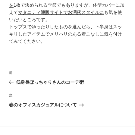
を
1枚で決められる季節でもありますが、体型カバーに加
えて
マタニティ通販サイトでお洒落スタイルに
も気を使
いたいところです。
トップスでゆったりしたものを選んだら、下半身はスッ
キリしたアイテムでメリハリのある着こなしに気を付け
てみてください。
投
過
前
稿
去
低身長ぽっちゃりさんのコーデ術
ナ
の
ビ
投
次
次
稿
ゲ
の
春のオフィスカジュアルについて
投
ー
稿
シ
ョ