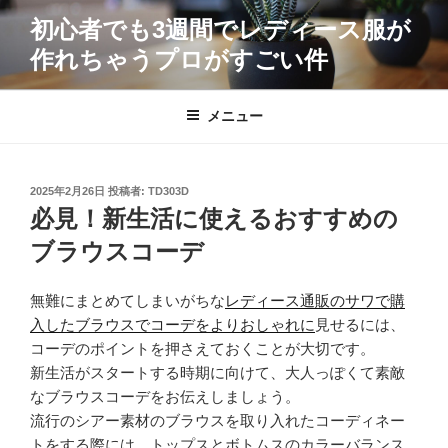
コ
初心者でも3週間でレディース服が
ン
作れちゃうプロがすごい件
テ
ン
ツ
メニュー
へ
ス
キ
投
2025年2月26日
投稿者:
TD303D
ッ
稿
必見！新生活に使えるおすすめの
プ
日:
ブラウスコーデ
無難にまとめてしまいがちな
レディース通販のサワで購
入したブラウスでコーデをよりおしゃれに
見せるには、
コーデのポイントを押さえておくことが大切です。
新生活がスタートする時期に向けて、大人っぽくて素敵
なブラウスコーデをお伝えしましょう。
流行のシアー素材のブラウスを取り入れたコーディネー
トをする際には、トップスとボトムスのカラーバランス