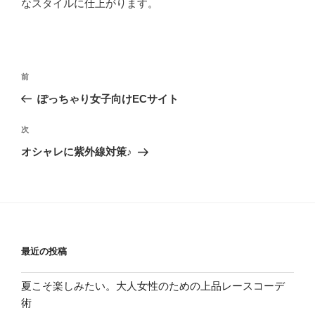
なスタイルに仕上がります。
投
過
前
稿
去
ぽっちゃり女子向けECサイト
ナ
の
ビ
投
次
次
稿
ゲ
の
オシャレに紫外線対策♪
投
ー
稿
シ
ョ
ン
最近の投稿
夏こそ楽しみたい。大人女性のための上品レースコーデ
術