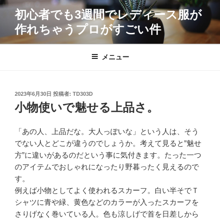
コ
初心者でも3週間でレディース服が
ン
作れちゃうプロがすごい件
テ
ン
ツ
メニュー
へ
ス
キ
投
2023年6月30日
投稿者:
TD303D
ッ
稿
小物使いで魅せる上品さ。
プ
日:
「あの人、上品だな。大人っぽいな」という人は、そう
でない人とどこが違うのでしょうか。考えて見ると”魅せ
方”に違いがあるのだという事に気付きます。たった一つ
のアイテムでおしゃれになったり野暮ったく見えるので
す。
例えば小物としてよく使われるスカーフ。白い半そでＴ
シャツに青や緑、黄色などのカラーが入ったスカーフを
さりげなく巻いている人。色も涼しげで首を日差しから