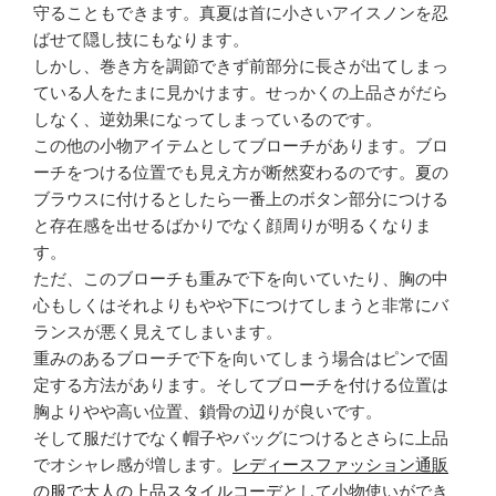
守ることもできます。真夏は首に小さいアイスノンを忍
ばせて隠し技にもなります。
しかし、巻き方を調節できず前部分に長さが出てしまっ
ている人をたまに見かけます。せっかくの上品さがだら
しなく、逆効果になってしまっているのです。
この他の小物アイテムとしてブローチがあります。ブロ
ーチをつける位置でも見え方が断然変わるのです。夏の
ブラウスに付けるとしたら一番上のボタン部分につける
と存在感を出せるばかりでなく顔周りが明るくなりま
す。
ただ、このブローチも重みで下を向いていたり、胸の中
心もしくはそれよりもやや下につけてしまうと非常にバ
ランスが悪く見えてしまいます。
重みのあるブローチで下を向いてしまう場合はピンで固
定する方法があります。そしてブローチを付ける位置は
胸よりやや高い位置、鎖骨の辺りが良いです。
そして服だけでなく帽子やバッグにつけるとさらに上品
でオシャレ感が増します。
レディースファッション通販
の服で大人の上品スタイルコーデ
として小物使いができ