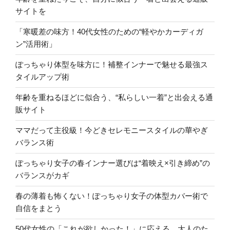
サイトを
「寒暖差の味方！40代女性のための“軽やかカーディガ
ン”活用術」
ぽっちゃり体型を味方に！補整インナーで魅せる最強ス
タイルアップ術
年齢を重ねるほどに似合う、“私らしい一着”と出会える通
販サイト
ママだって主役級！今どきセレモニースタイルの華やぎ
バランス術
ぽっちゃり女子の春インナー選びは“着映え×引き締め”の
バランスがカギ
春の薄着も怖くない！ぽっちゃり女子の体型カバー術で
自信をまとう
50代女性の「これが欲しかった！」に応える、大人のた