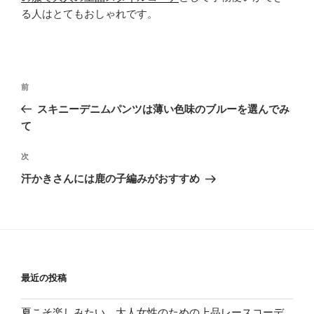
る人はとてもおしゃれです。
投
過
前
稿
去
スキニーデニムパンツは薄い色味のブルーを選んでみ
ナ
の
て
ビ
投
稿
ゲ
次
次
の
ー
汗かきさんには鹿の子編みがおすすめ
投
シ
稿
ョ
ン
最近の投稿
夏こそ楽しみたい。大人女性のための上品レースコーデ