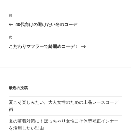
投
過
前
稿
去
40代向けの避けたい冬のコーデ
ナ
の
ビ
投
次
次
稿
ゲ
の
こだわりマフラーで綺麗めコーデ！
投
ー
稿
シ
ョ
ン
最近の投稿
夏こそ楽しみたい。大人女性のための上品レースコーデ
術
夏の薄着対策に！ぽっちゃり女性こそ体型補正インナー
を活用したい理由