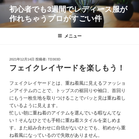
コ
初心者でも3週間でレディース服が
ン
作れちゃうプロがすごい件
テ
ン
ツ
メニュー
へ
ス
キ
投
2021年12月14日
投稿者:
TD303D
ッ
稿
フェイクレイヤードを楽しもう！
プ
日:
フェイクレイヤードとは、重ね着風に見えるファッショ
ンアイテムのことで、トップスの裾回りや袖口、首回り
にもう一枚生地を取りつけることでパッと見は重ね着し
ているように見えます。
忙しい朝に重ね着のアイテムを選んでいる暇なんてな
い！そんなひとでも手軽に重ね着スタイルを楽しめま
す。また組み合わせに自信がないひとでも、初めから重
ね着風になっているので失敗がありません。