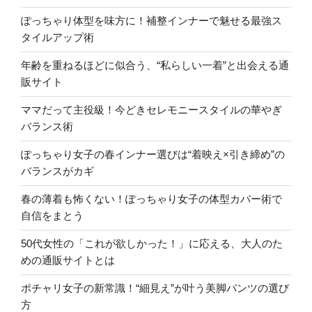
ぽっちゃり体型を味方に！補整インナーで魅せる最強ス
タイルアップ術
年齢を重ねるほどに似合う、“私らしい一着”と出会える通
販サイト
ママだって主役級！今どきセレモニースタイルの華やぎ
バランス術
ぽっちゃり女子の春インナー選びは“着映え×引き締め”の
バランスがカギ
春の薄着も怖くない！ぽっちゃり女子の体型カバー術で
自信をまとう
50代女性の「これが欲しかった！」に応える、大人のた
めの通販サイトとは
ポチャリ女子の新常識！“細見え”が叶う美脚パンツの選び
方